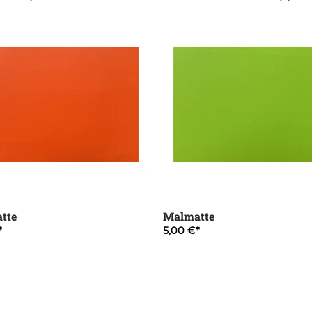
tte
Malmatte
5,00 €