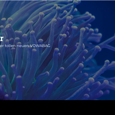
r
iner tollen neuen VOWABAG