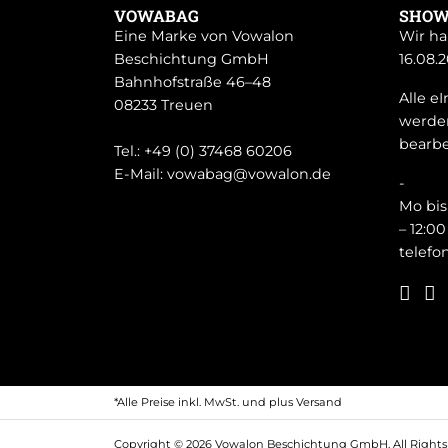
VOWABAG
SHO
Eine Marke von Vowalon
Wir ha
Beschichtung GmbH
16.08.2
Bahnhofstraße 46–48
Alle e
08233 Treuen
werden
bearbe
Tel.:
+49 (0) 37468 60206
E-Mail:
vowabag@vowalon.de
-
Mo bis 
– 12:0
telefo
*Alle Preise inkl. MwSt. und plus
Versand
Copyright © 2026 Vowalon Beschichtung GmbH. All Rights