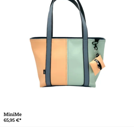
MiniMe
65,95 €