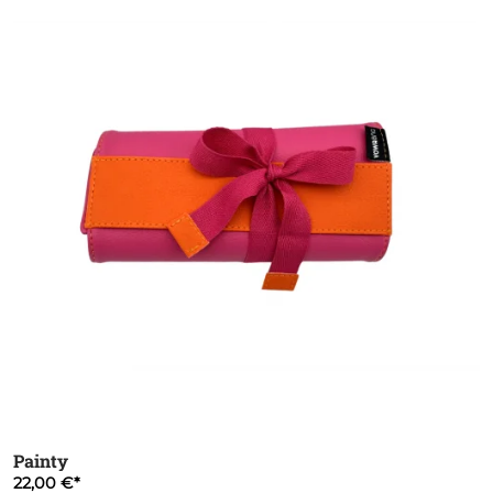
Painty
22,00 €