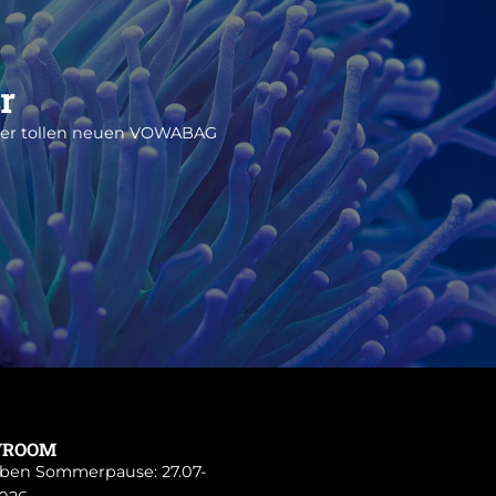
r
iner tollen neuen VOWABAG
WROOM
ben Sommerpause: 27.07-