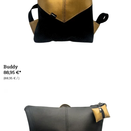
Buddy
88,95 €
(88,95 € / )