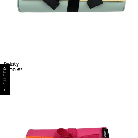
Painty
FILTER
22,00 €